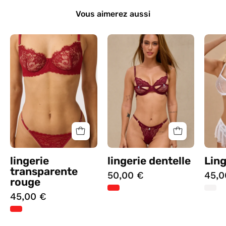
Vous aimerez aussi
lingerie
lingerie
transparente
dentelle
rouge
lingerie
lingerie dentelle
Ling
transparente
50,00 €
45,0
rouge
45,00 €