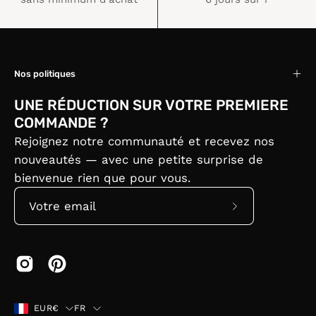
Nos politiques
UNE RÉDUCTION SUR VOTRE PREMIERE
COMMANDE ?
Rejoignez notre communauté et recevez nos
nouveautés — avec une petite surprise de
bienvenue rien que pour vous.
Abonnez-
vous
à
notre
newsletter
Pays
Langue
EUR€
FR