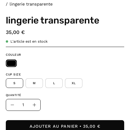
/
lingerie transparente
lingerie transparente
35,00 €
L'article est en stock
COULEUR
CUP SIZE
S
M
L
XL
QUANTITÉ
Quantité
Diminuer
Augmenter
la
la
quantité
quantité
AJOUTER AU PANIER
35,00 €