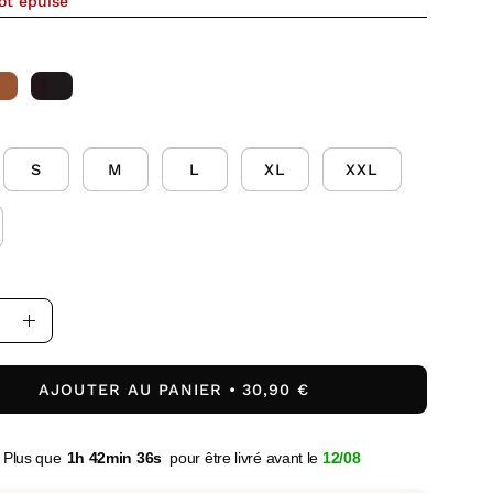
ôt épuisé
S
M
L
XL
XXL
uer
Augmenter
la
ité
quantité
AJOUTER AU PANIER
30,90 €
Plus que
1h 42min 35s
pour être livré avant le
12/08