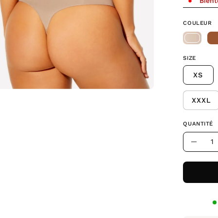
Bient
COULEUR
SIZE
XS
XXXL
QUANTITÉ
Quantité
Dimin
la
quant