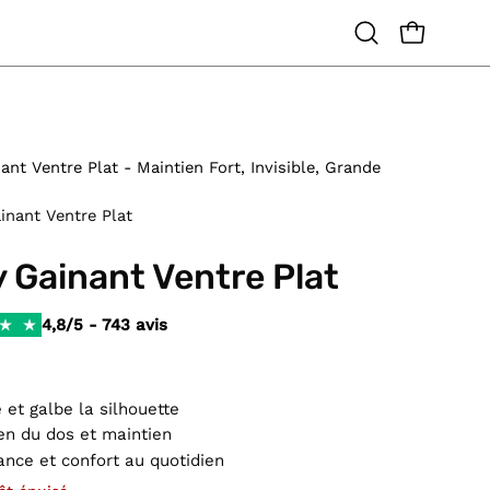
OUVRIR LE
Ouvrir
la
barre
de
recherche
nt Ventre Plat - Maintien Fort, Invisible, Grande
inant Ventre Plat
 Gainant Ventre Plat
4,8/5 - 743 avis
€
e et galbe la silhouette
en du dos et maintien
ance et confort au quotidien