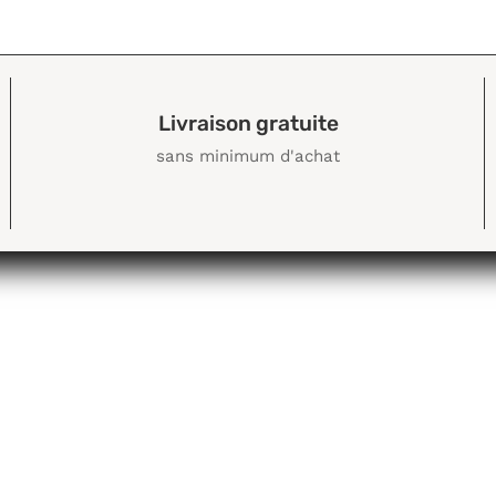
Livraison gratuite
sans minimum d'achat
Politique de
confidentialité
Politique
d'expéditions
Politique de
retour