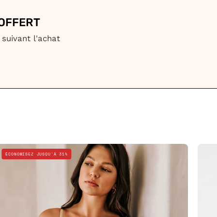
OFFERT
 suivant l'achat
Body
ÉCONOMISEZ JUSQU'À 31%
Gainant
Maintien
Fort