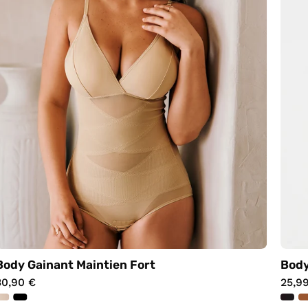
Body Gainant Maintien Fort
Body
30,90 €
25,9