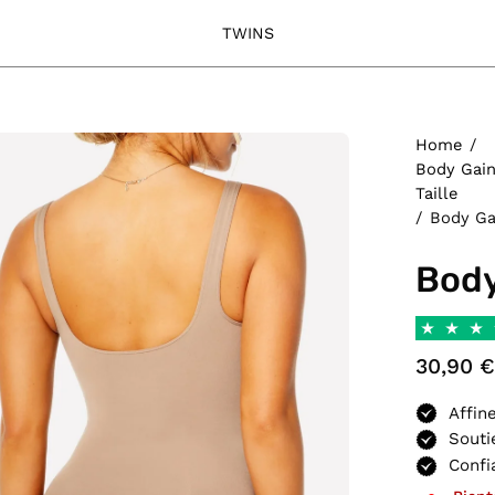
TWINS
rir
Home
/
Body Gaina
Taille
ionneuse
/
Body Ga
images
Body
30,90 
Affin
Souti
Confi